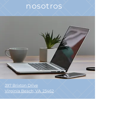
nosotros
397 Brixton Drive
Virginia Beach, VA 23462
Haga clic
aquí
para enviarnos un correo
electrónico
711
_
_