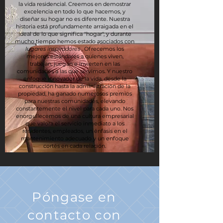
la vida residencial. Creemos en demostrar
excelencia en todo lo que hacemos, y
diseñar su hogar no es diferente. Nuestra
historia está profundamente arraigada en el
ideal de lo que significa "hogar", y durante
mucho tiempo hemos estado asociados con
lugares inspiradores
. Ofrecemos los
mejores estándares a quienes viven,
trabajan, juegan e invierten en las
comunidades a las que servimos. Y nuestro
enfoque innovador de la vida, desde la
construcción hasta la administración de la
propiedad, ha ganado numerosos premios
para nuestras comunidades, elevando
constantemente el nivel para cada uno. Nos
enorgullecemos de una cultura empresarial
que valora el servicio inmediato a los
residentes, empleados, un énfasis en el
mantenimiento adecuado y un enfoque
cortés en cada relación.
Póngase en
contacto con